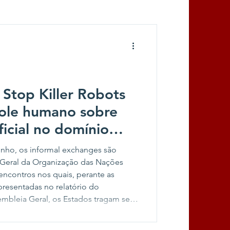
Stop Killer Robots
role humano sobre
ificial no domínio
 intercâmbios
junho, os informal exchanges são
NU
 Geral da Organização das Nações
ncontros nos quais, perante as
resentadas no relatório do
embleia Geral, os Estados tragam seus
ectivas, debruçando-se, neste
igência Artificial (IA) e a