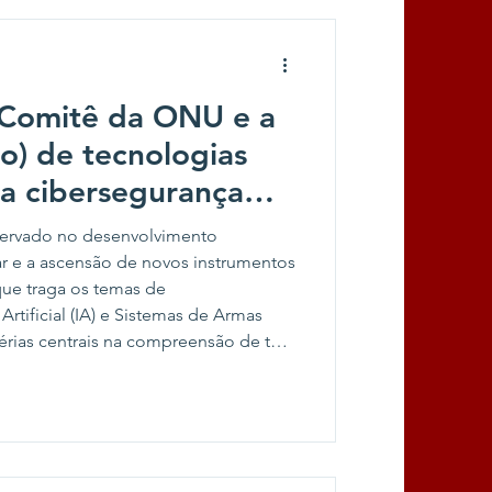
 Comitê da ONU e a
o) de tecnologias
a cibersegurança
 Oficiais
ervado no desenvolvimento
r e a ascensão de novos instrumentos
que traga os temas de
Artificial (IA) e Sistemas de Armas
ias centrais na compreensão de tais
onformação dos conflitos armados.
 finalização da 80° Assembleia Geral
Unidas e a chegada do 81° Primeiro