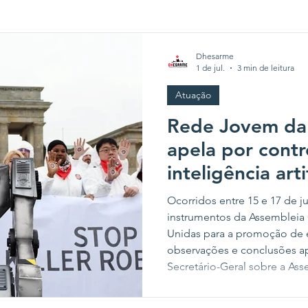
Dhesarme
1 de jul.
3 min de leitura
Atuação
Rede Jovem da 
apela por cont
inteligência art
militar durante
Ocorridos entre 15 e 17 de 
informais da O
instrumentos da Assembleia
Unidas para a promoção de e
observações e conclusões ap
Secretário-Geral sobre a Ass
pareceres adicionais e persp
período, sobre o tema de Intel