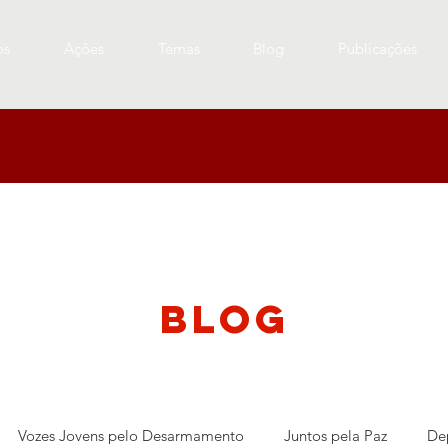
os
Ações
Temas
Blog
Publicações
blog
Vozes Jovens pelo Desarmamento
Juntos pela Paz
De