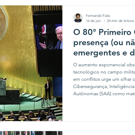
militarização.
Fernando Fiala
16 de jun.
24 min de leitura
O 80° Primeiro
presença (ou nã
emergentes e d
nas Declarações
O aumento exponencial obs
tecnológico no campo milita
em conflitos urge um olhar 
Cibersegurança, Inteligência 
Autônomas (SAA) como matér
transformações e da nova c
Faltando alguns meses para a
da Organização das Nações 
Com