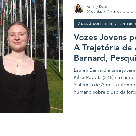
Kamilly Rosa
29 de abr.
4 min de leitura
Vozes Jovens pelo Desarmame
Vozes Jovens 
A Trajetória da 
Barnard, Pesqu
Stop Killer Rob
Lauren Barnard é uma jovem a
Killer Robots (SKR) na campa
Sistemas de Armas Autônomas
humano sobre o uso da forç