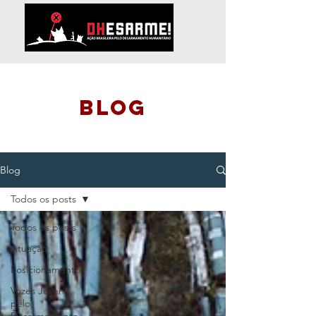
blog
Blog
Todos os posts
Todos os posts
Atuação
Posicionamentos
Vozes Jovens
pelo