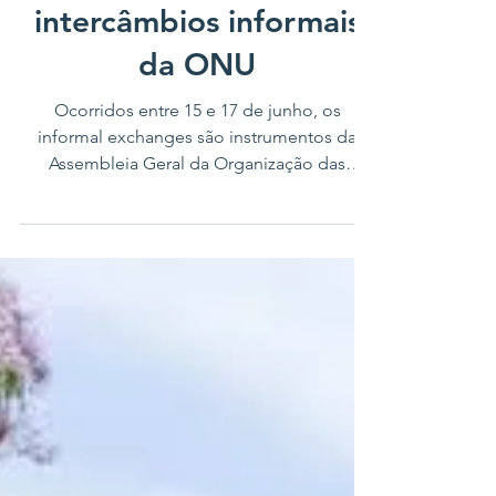
inteligência artificial no
domínio militar durante
intercâmbios informais
da ONU
Ocorridos entre 15 e 17 de junho, os
informal exchanges são instrumentos da
Assembleia Geral da Organização das
Nações Unidas para a promoção de
encontros nos quais, perante as observações
e conclusões apresentadas no relatório do
Secretário-Geral sobre a Assembleia Geral,
os Estados tragam seus pareceres adicionais
e perspectivas, debruçando-se, neste
período, sobre o tema de Inteligência
Artificial (IA) e a militarização.