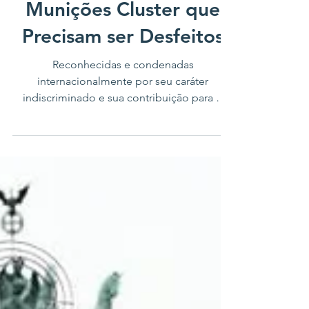
Convenção sobre
Munições Cluster que
Precisam ser Desfeitos
Reconhecidas e condenadas
internacionalmente por seu caráter
indiscriminado e sua contribuição para o
alastramento e perduração de crises
humanitárias pelo mundo, as munições
cluster são armamentos atualmente
proibidos pela Convenção sobre Munições
Cluster. O tratado integra parte do corpo do
Direito Internacional Humanitário e
prescreve a proibição do uso, transferência,
produção e estocagem do armamento.