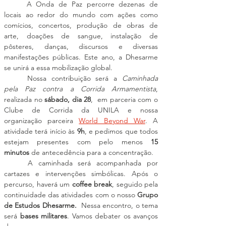
	A Onda de Paz percorre dezenas de 
locais ao redor do mundo com ações como 
comícios, concertos, produção de obras de 
arte, doações de sangue, instalação de 
pôsteres, danças, discursos e diversas 
manifestações públicas. Este ano, a Dhesarme 
se unirá a essa mobilização global.
	Nossa contribuição será a 
Caminhada 
pela Paz contra a Corrida Armamentista
, 
realizada no 
sábado, dia 28
,  em parceria com o 
Clube de Corrida da UNILA e nossa 
organização parceira 
World Beyond War
. A 
atividade terá início às 
9h
, e pedimos que todos 
estejam presentes com pelo menos 
15 
minutos
 de antecedência para a concentração. 
	A caminhada será acompanhada por 
cartazes e intervenções simbólicas. Após o 
percurso, haverá um 
coffee break
, seguido pela 
continuidade das atividades com o nosso 
Grupo 
de Estudos Dhesarme.  
Nessa encontro, o tema 
será 
bases militares
. Vamos debater os avanços 