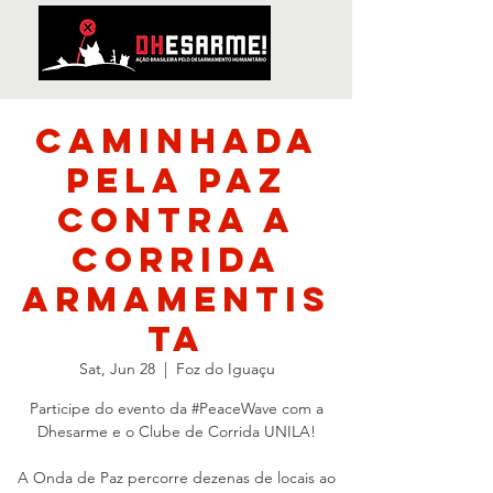
Caminhada
pela Paz
contra a
Corrida
Armamentis
ta
Sat, Jun 28
  |  
Foz do Iguaçu
Participe do evento da #PeaceWave com a
Dhesarme e o Clube de Corrida UNILA!
A Onda de Paz percorre dezenas de locais ao