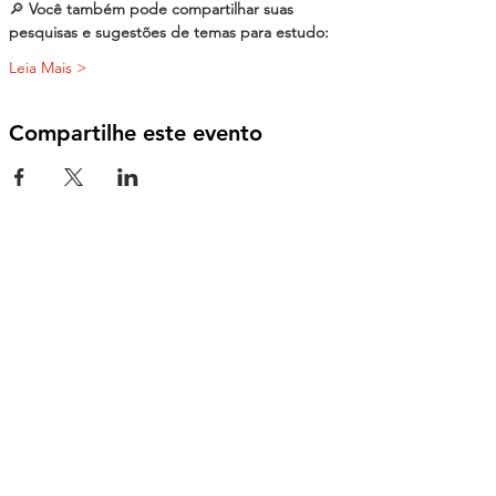
🔎 
Você também pode compartilhar suas 
pesquisas e sugestões de temas para estudo:
Leia Mais >
Compartilhe este evento
CONTACT US
Foz do Iguaçu - Paraná, Brazil
CEP:
85867-000
contato@dhesarme.org
Follow us
Instagram
TikTok