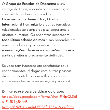
O 
Grupo de Estudos da Dhesarme
 é um 
espaço de troca, aprendizado e construção 
coletiva de conhecimento sobre 
Desarmamento Humanitário
, 
Direito 
Internacional Humanitário
 e outras temáticas 
relacionadas ao campo da paz, segurança e 
direitos humanos. Os encontros acontecem 
todo último sábado do mês
 e são baseados em 
uma metodologia participativa, com 
apresentações, debates e discussões críticas
 a 
partir de leituras previamente definidas.
Se você tem interesse em aprofundar seus 
conhecimentos, dialogar com outras pessoas 
da área e contribuir com reflexões críticas 
sobre esses temas, esse espaço é para você!
📝 
Inscreva-se para participar do grupo:
https://docs.google.com/forms/d/e/1FAIpQLSdl
n1Ex45i1-yR4A48-
Kdbys8BNZCYtkkaduLEEiBFfuTPZxA/viewform