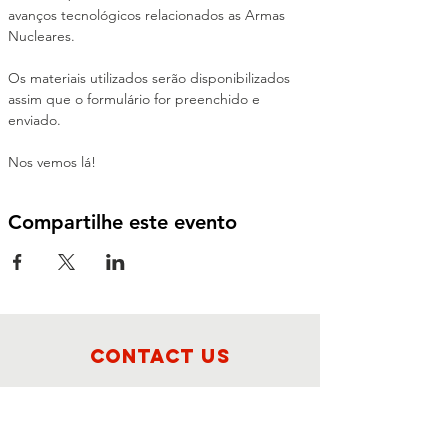
avanços tecnológicos relacionados as Armas 
Nucleares.
Os materiais utilizados serão disponibilizados 
assim que o formulário for preenchido e 
enviado.
Nos vemos lá!
Compartilhe este evento
CONTACT US
Foz do Iguaçu - Paraná, Brazil
CEP:
85867-000
contato@dhesarme.org