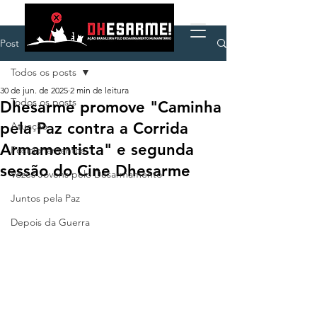
Post
Todos os posts
30 de jun. de 2025
2 min de leitura
Todos os posts
Dhesarme promove "Caminha
pela Paz contra a Corrida
Atuação
Armamentista" e segunda
Posicionamentos
sessão do Cine Dhesarme
Vozes Jovens pelo Desarmamento
Juntos pela Paz
Depois da Guerra