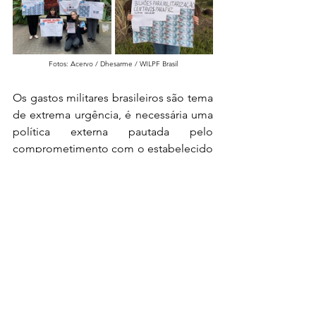
Fotos: Acervo / Dhesarme / WILPF Brasil
Os gastos militares brasileiros são tema 
de extrema urgência, é necessária uma 
política externa pautada pelo 
comprometimento com o estabelecido 
à luz do Direito Internacional 
Humanitário e pela diplomacia, onde a 
dignidade humana e a proteção das 
populações civis sejam o norte das 
políticas de Segurança.
Redação: João Vitor Mercês
Revisão: Fernando Fiala
09/05/2026 BRT
O conteúdo deste artigo é de 