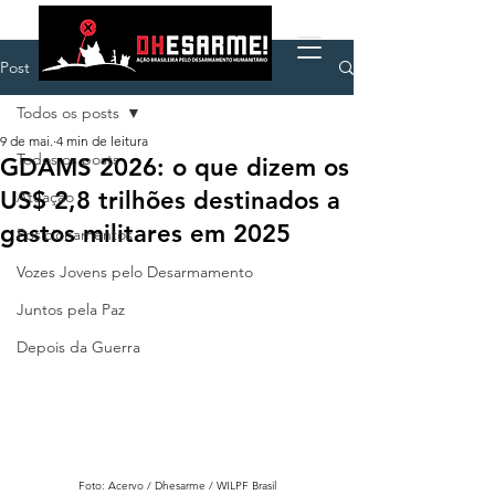
Post
Todos os posts
9 de mai.
4 min de leitura
Todos os posts
GDAMS 2026: o que dizem os
US$ 2,8 trilhões destinados a
Atuação
gastos militares em 2025
Posicionamentos
Vozes Jovens pelo Desarmamento
Juntos pela Paz
Depois da Guerra
Foto: Acervo / Dhesarme / WILPF Brasil