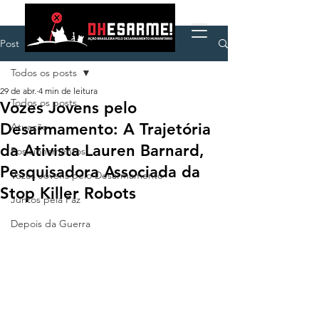
Post
Todos os posts
29 de abr.
4 min de leitura
Todos os posts
Vozes Jovens pelo
Desarmamento: A Trajetória
Atuação
da Ativista Lauren Barnard,
Posicionamentos
Pesquisadora Associada da
Vozes Jovens pelo Desarmamento
Stop Killer Robots
Juntos pela Paz
Depois da Guerra