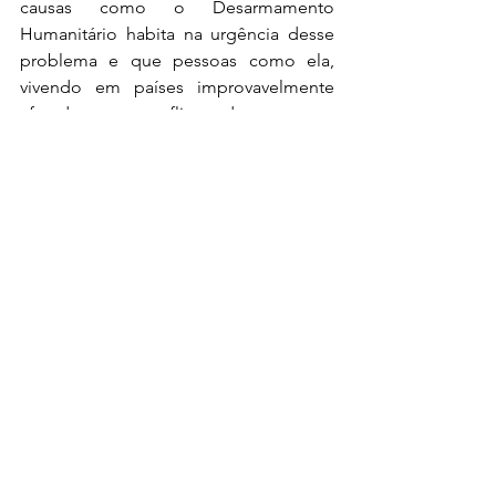
causas como o Desarmamento 
Humanitário habita na urgência desse 
problema e que pessoas como ela, 
vivendo em países improvavelmente 
afetados por conflitos, devem tentar 
agir pelas muitas outras, crianças e 
adultos, homens e mulheres, que não 
podem fazer o mesmo perante 
cenários de beligerância e instabilidade 
ininterrupta. O impacto de tais 
tecnologias já está sendo sentido e só 
tende a aumentar, é essa a hora de 
fazer a diferença. 
"Podemos combater a desumanização 
digital ao sensibilizar questões afetadas pela 
automação no domínio do armamento, 
decidindo e reafirmando coletivamente que 
tal situação é inaceitável."