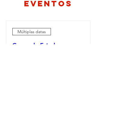
eventos
Múltiplas datas
Grupo de Estudos
sáb., 29 de ago.
Mais informações
RSVP
Contate-nos
Foz do Iguaçu - Paraná
CEP:
85867-000