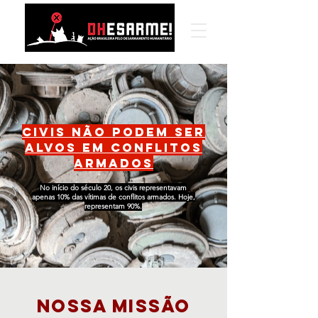
Civis não podem ser
alvos em conflitos
armados
No início do século 20, os civis representavam
apenas 10% das vítimas de conflitos armados.
Hoje,
representam 90%.
nossa missão