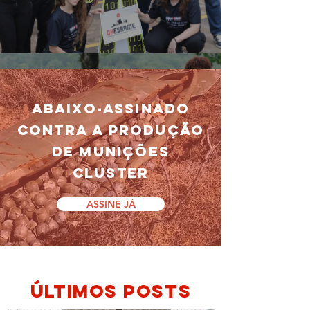
ABAIXO-ASSINADO
CONTRA A produção
de MUNIÇÕES
CLUSTER
ASSINE JÁ
ÚLTIMos posts