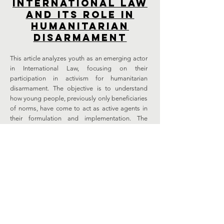
International Law
and Its Role in
Humanitarian
Disarmament
This article analyzes youth as an emerging actor
in International Law, focusing on their
participation in activism for humanitarian
disarmament. The objective is to understand
how young people, previously only beneficiaries
of norms, have come to act as active agents in
their formulation and implementation. The
research adopts a bibliographic review on the
“Youth, Peace and Security” agenda, analysis of
countries and organizations that adopt youth
participation in their programs and international
resolutions, and interviews with representatives
of organizations involved in the creation and
monitoring of disarmament regimes. The results
indicate that youth strengthen the legitimacy
and effectiveness of norms by expanding their
social acceptance and connecting disarmament