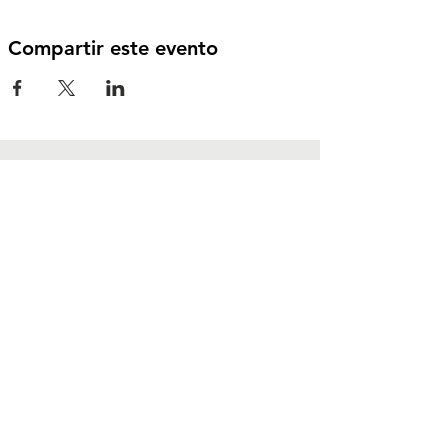
Compartir este evento
Contáctanos
Foz do Iguaçu - Paraná
CEP:
85867-000
contato@dhesarme.org
Síguenos en redes
sociales
Instagram
TikTok
YouTube
LinkedIn
Canal de WhatsApp