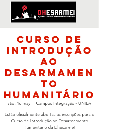
Curso de
Introdução
ao
Desarmamen
to
Humanitário
sáb, 16 may
  |  
Campus Integração - UNILA
Estão oficialmente abertas as inscrições para o
Curso de Introdução ao Desarmamento
Humanitário da Dhesarme!