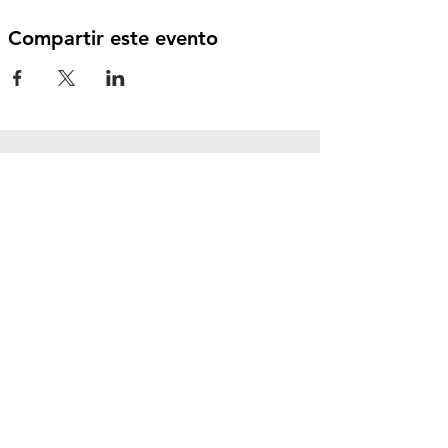
Compartir este evento
Contáctanos
Foz do Iguaçu - Paraná
CEP:
85867-000
contato@dhesarme.org
Síguenos en redes
sociales
Instagram
TikTok
YouTube
LinkedIn
Canal de WhatsApp