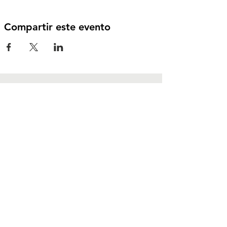
Compartir este evento
Contáctanos
Foz do Iguaçu - Paraná
CEP:
85867-000
contato@dhesarme.org
Síguenos en redes
sociales
Instagram
TikTok
YouTube
LinkedIn