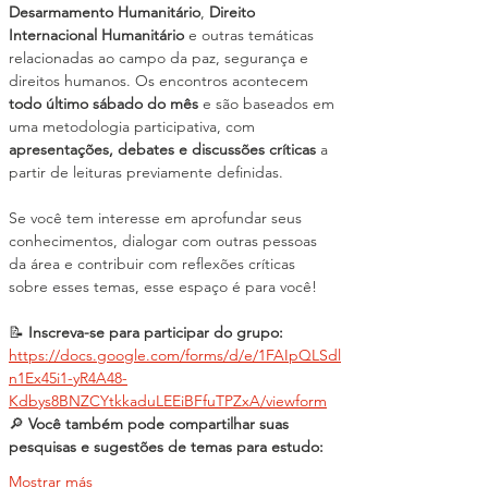
Desarmamento Humanitário
, 
Direito 
Internacional Humanitário
 e outras temáticas 
relacionadas ao campo da paz, segurança e 
direitos humanos. Os encontros acontecem 
todo último sábado do mês
 e são baseados em 
uma metodologia participativa, com 
apresentações, debates e discussões críticas
 a 
partir de leituras previamente definidas.
Se você tem interesse em aprofundar seus 
conhecimentos, dialogar com outras pessoas 
da área e contribuir com reflexões críticas 
sobre esses temas, esse espaço é para você!
📝 
Inscreva-se para participar do grupo:
https://docs.google.com/forms/d/e/1FAIpQLSdl
n1Ex45i1-yR4A48-
Kdbys8BNZCYtkkaduLEEiBFfuTPZxA/viewform
🔎 
Você também pode compartilhar suas 
pesquisas e sugestões de temas para estudo:
Mostrar más