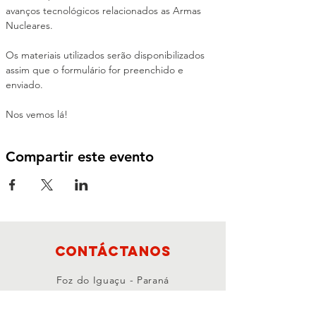
avanços tecnológicos relacionados as Armas 
Nucleares.
Os materiais utilizados serão disponibilizados 
assim que o formulário for preenchido e 
enviado.
Nos vemos lá!
Compartir este evento
Contáctanos
Foz do Iguaçu - Paraná
CEP:
85867-000
contato@dhesarme.org