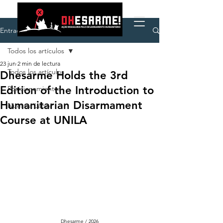
Entrada
Todos los artículos
23 jun
2 min de lectura
Todos los artículos
Dhesarme Holds the 3rd
Edition of the Introduction to
Posicionamientos
Humanitarian Disarmament
Nuestra Labor
Course at UNILA
Dhesarme / 2026