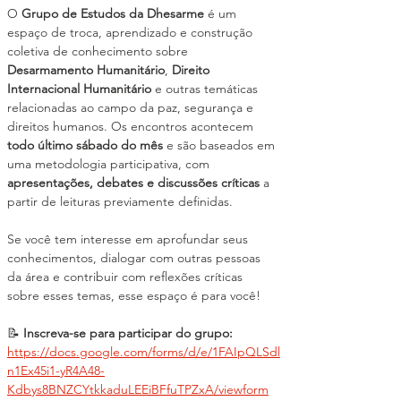
O 
Grupo de Estudos da Dhesarme
 é um 
espaço de troca, aprendizado e construção 
coletiva de conhecimento sobre 
Desarmamento Humanitário
, 
Direito 
Internacional Humanitário
 e outras temáticas 
relacionadas ao campo da paz, segurança e 
direitos humanos. Os encontros acontecem 
todo último sábado do mês
 e são baseados em 
uma metodologia participativa, com 
apresentações, debates e discussões críticas
 a 
partir de leituras previamente definidas.
Se você tem interesse em aprofundar seus 
conhecimentos, dialogar com outras pessoas 
da área e contribuir com reflexões críticas 
sobre esses temas, esse espaço é para você!
📝 
Inscreva-se para participar do grupo:
https://docs.google.com/forms/d/e/1FAIpQLSdl
n1Ex45i1-yR4A48-
Kdbys8BNZCYtkkaduLEEiBFfuTPZxA/viewform