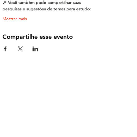
🔎 
Você também pode compartilhar suas 
pesquisas e sugestões de temas para estudo:
Mostrar mais
Compartilhe esse evento
Contate-nos
Foz do Iguaçu - Paraná
CEP:
85867-000
contato@dhesarme.org
nos acompanhe nas redes
Instagram
TikTok