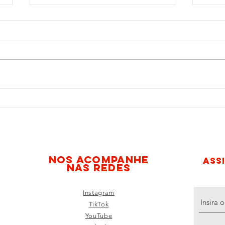
Dhesarme promove "Caminha
Dhes
pela Paz contra a Corrida
organ
Armamentista" e segunda
em Sã
sessão do Cine Dhesarme
artic
de d
nos acompanhe
ASS
nas redes
Instagram
TikTok
YouTube