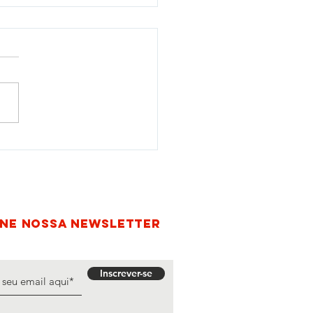
arme se reune com
izações da sociedade civil
o Paulo para alinhar
ulações nacionais no tema
esarmamento humanitário
INE nossa newsletter
Inscrever-se