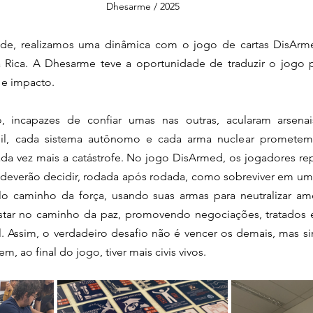
Dhesarme / 2025
de, realizamos uma dinâmica com o jogo de cartas DisArme
 Rica. A Dhesarme teve a oportunidade de traduzir o jogo p
 e impacto.
incapazes de confiar umas nas outras, acularam arsenai
sil, cada sistema autônomo e cada arma nuclear promete
 vez mais a catástrofe. No jogo DisArmed, os jogadores re
deverão decidir, rodada após rodada, como sobreviver em um p
o caminho da força, usando suas armas para neutralizar ame
star no caminho da paz, promovendo negociações, tratados 
. Assim, o verdadeiro desafio não é vencer os demais, mas si
 ao final do jogo, tiver mais civis vivos.