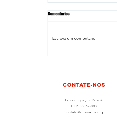
Comentários
Escreva um comentário
Dhesarme no Primeiro Comitê da
Assembleia Geral das Nações
Unidas
Contate-nos
Foz do Iguaçu - Paraná
CEP: 85867-000
contato@dhesarme.org