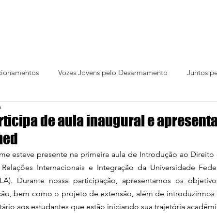
os
Ações
Temas
Blog
Publicações
cionamentos
Vozes Jovens pelo Desarmamento
Juntos pe
a
icipa de aula inaugural e apresenta
med
me esteve presente na primeira aula de Introdução ao Direito
Relações Internacionais e Integração da Universidade Feder
LA). Durante nossa participação, apresentamos os objetivos
ção, bem como o projeto de extensão, além de introduzirmos t
io aos estudantes que estão iniciando sua trajetória acadêmi