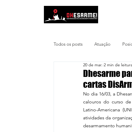
Quem som
Todos os posts
Atuação
Posi
20 de mar.
2 min de leitur
Depois da Guerra
Dhesarme part
cartas DisAr
No dia 16/03, a Dhesar
calouros do curso de 
Latino-Americana (UNI
atividades da organiza
desarmamento humanitár