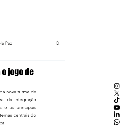
Contato
la Paz
 o jogo de
 da nova turma de 
al da Integração 
 e as principais 
emas centrais do 
ca.