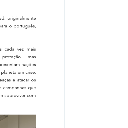
d, originalmente 
ara o português, 
s cada vez mais 
m proteção… mas 
presentam nações 
laneta em crise. 
aças e atacar os 
e campanhas que 
m sobreviver com 