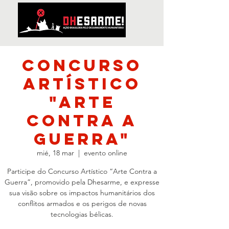
Concurso
Artístico
"ARTE
CONTRA A
GUERRA"
mié, 18 mar
  |  
evento online
Participe do Concurso Artístico “Arte Contra a
Guerra”, promovido pela Dhesarme, e expresse
sua visão sobre os impactos humanitários dos
conflitos armados e os perigos de novas
tecnologias bélicas.