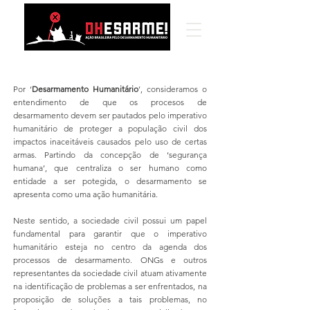
Serviços
Por ‘
Desarmamento Humanitário
’, consideramos o
entendimento de que os procesos de
desarmamento devem ser pautados pelo imperativo
humanitário de proteger a população civil dos
impactos inaceitáveis causados pelo uso de certas
armas. Partindo da concepção de ‘segurança
humana’, que centraliza o ser humano como
entidade a ser potegida, o desarmamento se
apresenta como uma ação humanitária.
Neste sentido, a sociedade civil possui um papel
fundamental para garantir que o imperativo
humanitário esteja no centro da agenda dos
processos de desarmamento. ONGs e outros
representantes da sociedade civil atuam ativamente
na identificação de problemas a ser enfrentados, na
proposição de soluções a tais problemas, no