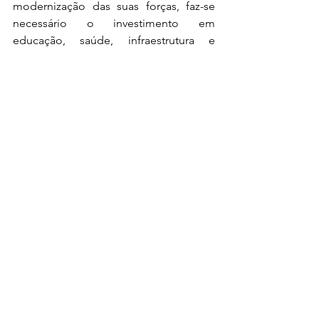
modernização das suas forças, faz-se 
necessário o investimento em 
educação, saúde, infraestrutura e 
direitos básicos, a fim de, dessa 
maneira, pôr freios ao ciclo que se 
estabelece de norte a sul. 
Reverter a mentalidade policial é 
essencial para restaurar a relação entre 
a polícia e a comunidade e preservar, 
assim, a legitimidade da polícia e de 
seu uso, quando estritamente 
necessário, da força. O dever policial 
de cumprimento da lei e zelo pela vida 
e integridade civil vêm sendo 
contrastados, por décadas, com casos 
em que o poder é utilizado de forma 
inapropriada, particularmente quando 
aplicado ao corpo negro. Uma infeliz 