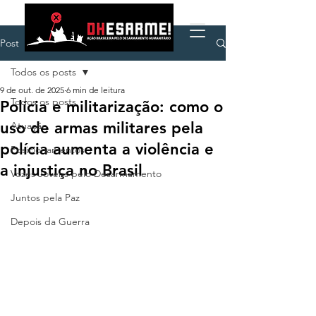
Post
Todos os posts
9 de out. de 2025
6 min de leitura
Todos os posts
Polícia e militarização: como o
uso de armas militares pela
Atuação
polícia aumenta a violência e
Posicionamentos
a injustiça no Brasil
Vozes Jovens pelo Desarmamento
Juntos pela Paz
Depois da Guerra