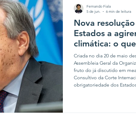
Fernando Fiala
5 de jun.
6 min de leitura
Nova resolução
Estados a agir
climática: o que
a ver com isso?
Criada no dia 20 de maio de
Assembleia Geral da Organi
fruto do já discutido em me
Consultivo da Corte Internaci
obrigatoriedade dos Estados
seus impactos sobre as po
intitulado “Parecer consultiv
sobre as obrigações dos Est