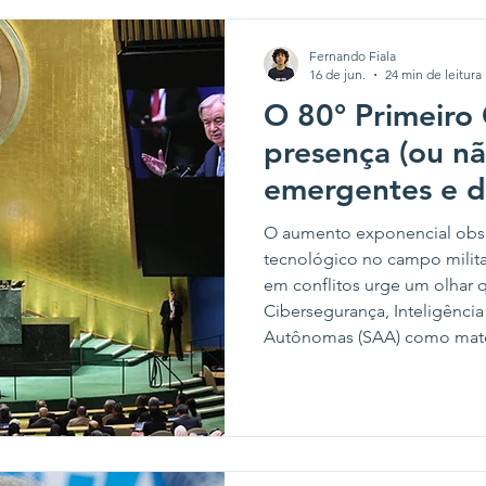
militarização.
Fernando Fiala
16 de jun.
24 min de leitura
O 80° Primeiro
presença (ou nã
emergentes e d
nas Declarações
O aumento exponencial obs
tecnológico no campo milita
em conflitos urge um olhar 
Cibersegurança, Inteligência 
Autônomas (SAA) como matér
transformações e da nova c
Faltando alguns meses para a
da Organização das Nações 
Com