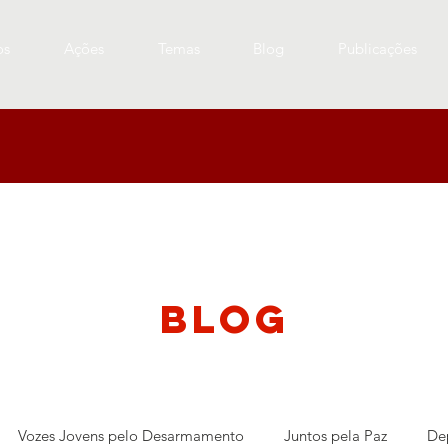
os
Ações
Temas
Blog
Publicações
blog
Vozes Jovens pelo Desarmamento
Juntos pela Paz
De