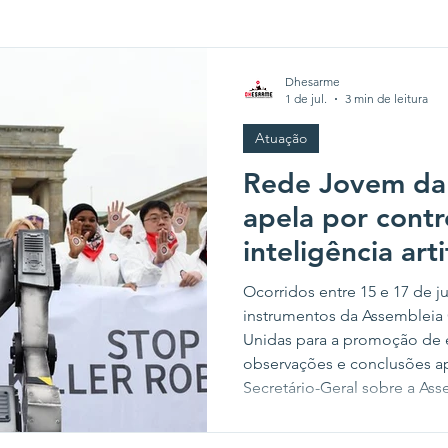
Dhesarme
1 de jul.
3 min de leitura
Atuação
Rede Jovem da 
apela por cont
inteligência art
militar durante
Ocorridos entre 15 e 17 de 
informais da O
instrumentos da Assembleia
Unidas para a promoção de e
observações e conclusões ap
Secretário-Geral sobre a Ass
pareceres adicionais e persp
período, sobre o tema de Intel