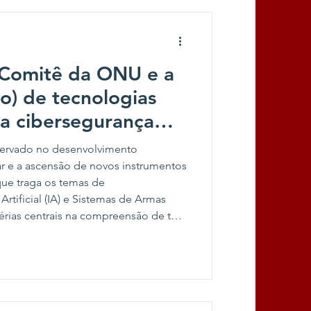
 Comitê da ONU e a
o) de tecnologias
a cibersegurança
 Oficiais
ervado no desenvolvimento
r e a ascensão de novos instrumentos
que traga os temas de
Artificial (IA) e Sistemas de Armas
ias centrais na compreensão de tais
onformação dos conflitos armados.
 finalização da 80° Assembleia Geral
Unidas e a chegada do 81° Primeiro