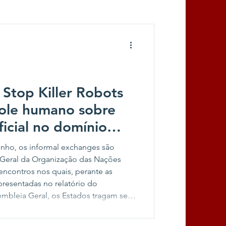
Stop Killer Robots
role humano sobre
ificial no domínio
 intercâmbios
junho, os informal exchanges são
NU
 Geral da Organização das Nações
ncontros nos quais, perante as
resentadas no relatório do
embleia Geral, os Estados tragam seus
ectivas, debruçando-se, neste
igência Artificial (IA) e a