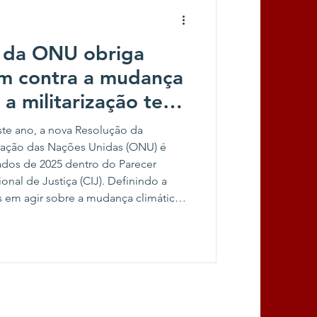
 da ONU obriga
em contra a mudança
 a militarização tem
ste ano, a nova Resolução da
zação das Nações Unidas (ONU) é
ados de 2025 dentro do Parecer
onal de Justiça (CIJ). Definindo a
 em agir sobre a mudança climática e
pulações do mundo, o documento
o da Corte Internacional de Justiça
ados relativas às mudanças climá