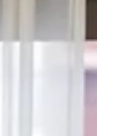
radiação. 81 anos depois, os arsenais
nucleares existentes são muito mais
poderosos e destrutivos do que as bombas
lançadas em 1945, e as consequências
humanitárias de qualquer futura detonação
seriam