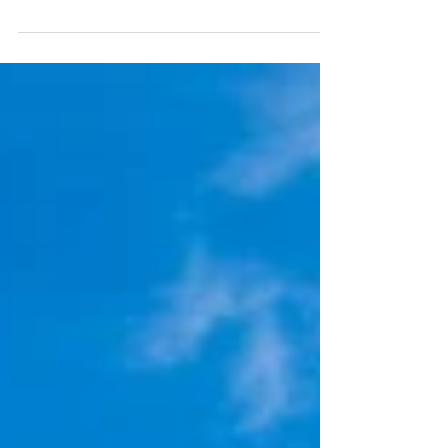
Em memória aos ataques em Hiroshima e
Nagasaki, que em agosto deste ano
completam 81 anos, trazemos em mais uma
edição do quadro Depois da Guerra:
Histórias de Quem Viveu a sobrevivente do
bombardeio de Hiroshima Sadae Kasaoka.
Hoje, a menina que em 6 de agosto de 1945
tinha apenas 12 anos, leva seu relato
acompanhada de sua sobrinha, que realiza
tradução simultânea de sua história.